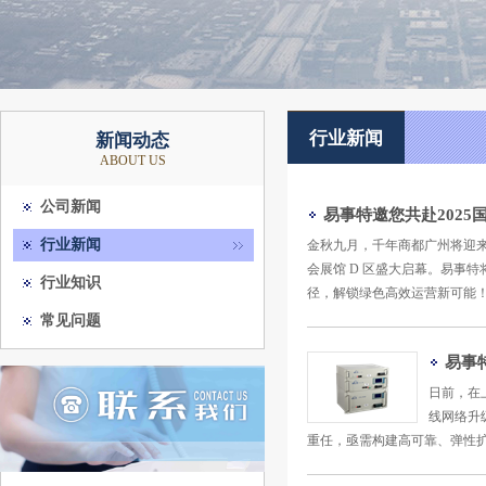
行业新闻
新闻动态
ABOUT US
公司新闻
易事特邀您共赴2025国
行业新闻
金秋九月，千年商都广州将迎来全球民
会展馆 D 区盛大启幕。易事特
行业知识
径，解锁绿色高效运营新可能！ 
常见问题
易事特
日前，在
线网络升
重任，亟需构建高可靠、弹性扩