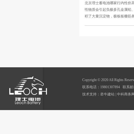
北京理士蓄电池哪家行内性价高
性物质会引起负极多孔金属铅
积了大量沉淀物，极板板栅筋条
Copyright © 2020 All Rig
联系电话：19801307894 联系邮箱：
技术支持：
牵牛建站
|
中科商务