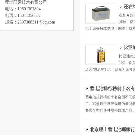
理士国际技术有限公司
还在
电话：19801307894
在如今的
电话：15011356637
排放。然
邮箱：2307308311@qq.com
电子设备持续供电，保障车载系
比亚
比亚迪此
10C，都
迈入“兆瓦时代”。 兆瓦闪充可
蓄电池排行榜前十名有
蓄电池排行榜前十名会因不同的
了。它隶属于世界先进的储能解决
各类车型的多种规格优质产品。风
北京理士蓄电池哪家行